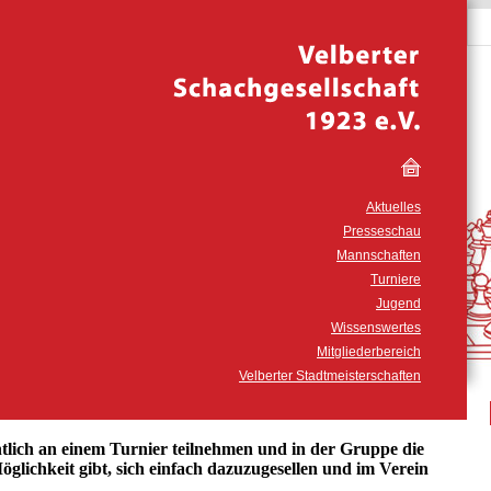
Aktuelles
Presseschau
Mannschaften
Turniere
Jugend
Wissenswertes
Mitgliederbereich
Velberter Stadtmeisterschaften
ntlich an einem Turnier teilnehmen und in der Gruppe die
glichkeit gibt, sich einfach dazuzugesellen und im Verein