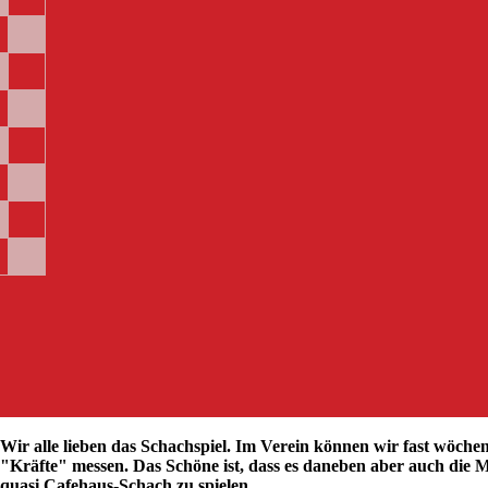
Wir alle lieben das Schachspiel. Im Verein können wir fast wöche
"Kräfte" messen. Das Schöne ist, dass es daneben aber auch die Mö
quasi Cafehaus-Schach zu spielen.