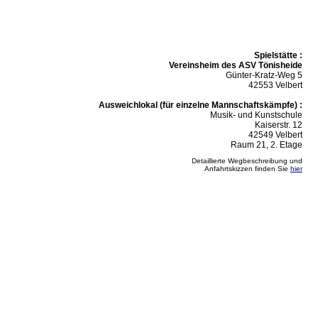
Spielstätte :
Vereinsheim des ASV Tönisheide
Günter-Kratz-Weg 5
42553 Velbert
Ausweichlokal (für einzelne Mannschaftskämpfe) :
Musik- und Kunstschule
Kaiserstr. 12
42549 Velbert
Raum 21, 2. Etage
Detaillierte Wegbeschreibung und
Anfahrtskizzen finden Sie
hier